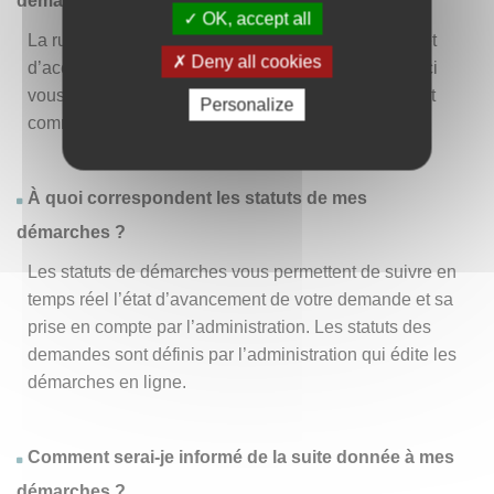
démarche » ?
OK, accept all
La rubrique « Effectuer une démarche » vous permet
Deny all cookies
d’accéder à la liste des démarches disponibles. D’ici
vous pouvez choisir la démarche vous intéressant et
Personalize
commencer à la remplir en un clic
.
À quoi correspondent les statuts de mes
démarches ?
Les statuts de démarches vous permettent de suivre en
temps réel l’état d’avancement de votre demande et sa
prise en compte par l’administration. Les statuts des
demandes sont définis par l’administration qui édite les
démarches en ligne.
Comment serai-je informé de la suite donnée à mes
démarches ?