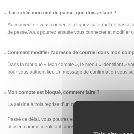
J’ai oublié mon mot de passe, que dois-je faire ?
Au moment de vous connecter, cliquez sur « mot de passe o
de passe.Vous pourrez ensuite vous connecter et modifier 
Comment modifier l’adresse de courriel dans mon comp
Dans la rubrique « Mon compte », le menu « Identifiant » vou
pour vous authentifier. Un message de confirmation vous s
Mon compte est bloqué, comment faire ?
La saisine à trois reprise d’un mot de passe ou d’un identi
Passé ce délai, vous pourrez essayer de vous connecter de n
utilisée comme identifiant, dans vos anciens accusés de réc