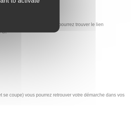
ant to activate
est également ici que vous pourrez trouver le lien
-ci.
net se coupe) vous pourrez retrouver votre démarche dans vos