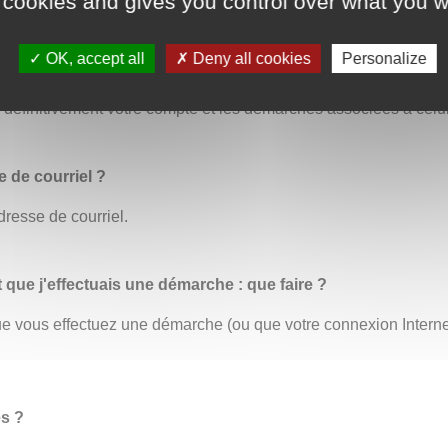
 cookies and gives you control over what you w
OK, accept all
Deny all cookies
Personalize
us permet de modifier toutes vos informations personnelles. C’
éfinitivement votre compte et les démarches associées à celui
 de courriel ?
dresse de courriel.
t que j'effectuais une démarche : que faire ?
 que vous effectuez une démarche (ou que votre connexion Inter
es ?