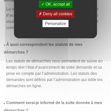
démarche » ?
OK, accept all
La rubrique « Effectuer une démarche » vous permet
Deny all cookies
d’accéder à la liste des démarches disponibles. D’ici
vous pouvez choisir la démarche vous intéressant et
Personalize
commencer à la remplir en un clic
.
À quoi correspondent les statuts de mes
démarches ?
Les statuts de démarches vous permettent de suivre en
temps réel l’état d’avancement de votre demande et sa
prise en compte par l’administration. Les statuts des
demandes sont définis par l’administration qui édite les
démarches en ligne.
Comment serai-je informé de la suite donnée à mes
démarches ?