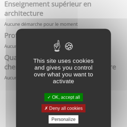
Enseignement supérieur en
architecture
Aucune démarche pour le moment
Profession architecte
Aucune démarche pour le moment
Qualification des enseignants-
This site uses cookies
chercheurs en écoles d'architecture
and gives you control
over what you want to
Aucune démarche pour le moment
activate
OK, accept all
Deny all cookies
Personalize