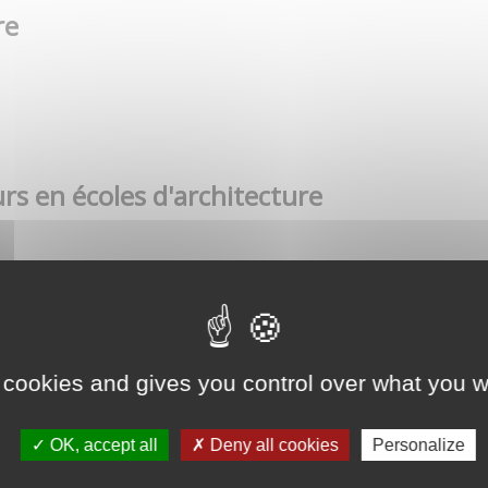
re
rs en écoles d'architecture
 cookies and gives you control over what you w
OK, accept all
Deny all cookies
Personalize