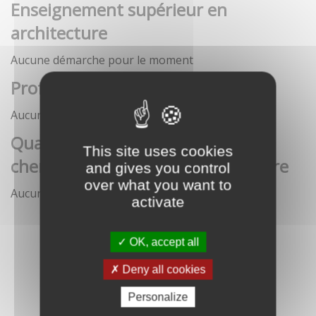
Enseignement supérieur en
architecture
Aucune démarche pour le moment
Profession architecte
Aucune démarche pour le moment
Qualification des enseignants-
This site uses cookies
chercheurs en écoles d'architecture
and gives you control
over what you want to
Aucune démarche pour le moment
activate
OK, accept all
Deny all cookies
Personalize