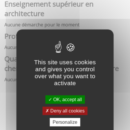
Enseignement supérieur en
architecture
Aucune démarche pour le moment
Profession architecte
Aucune démarche pour le moment
Qualification des enseignants-
This site uses cookies
chercheurs en écoles d'architecture
and gives you control
over what you want to
Aucune démarche pour le moment
activate
OK, accept all
Deny all cookies
Personalize