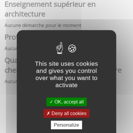
Enseignement supérieur en
architecture
Aucune démarche pour le moment
Profession architecte
Aucune démarche pour le moment
Qualification des enseignants-
This site uses cookies
chercheurs en écoles d'architecture
and gives you control
over what you want to
Aucune démarche pour le moment
activate
OK, accept all
Deny all cookies
Personalize