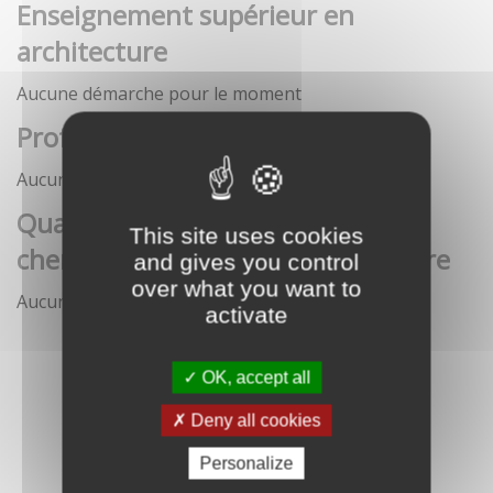
Enseignement supérieur en
architecture
Aucune démarche pour le moment
Profession architecte
Aucune démarche pour le moment
Qualification des enseignants-
This site uses cookies
chercheurs en écoles d'architecture
and gives you control
over what you want to
Aucune démarche pour le moment
activate
OK, accept all
Deny all cookies
Personalize