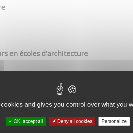
re
rs en écoles d'architecture
 cookies and gives you control over what you w
OK, accept all
Deny all cookies
Personalize