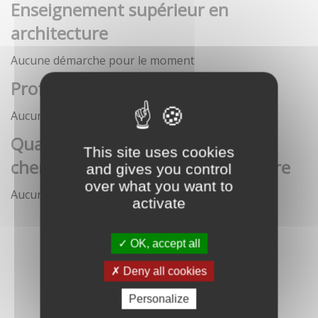
Enseignement supérieur en
architecture
Aucune démarche pour le moment
Profession architecte
Aucune démarche pour le moment
Qualification des enseignants-
This site uses cookies
chercheurs en écoles d'architecture
and gives you control
over what you want to
Aucune démarche pour le moment
activate
OK, accept all
Deny all cookies
Personalize