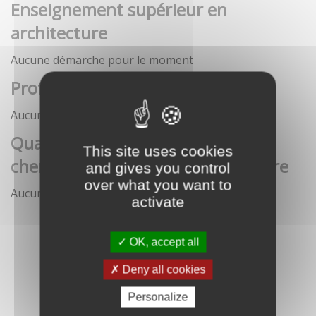
Enseignement supérieur en
architecture
Aucune démarche pour le moment
Profession architecte
Aucune démarche pour le moment
Qualification des enseignants-
This site uses cookies
chercheurs en écoles d'architecture
and gives you control
over what you want to
Aucune démarche pour le moment
activate
OK, accept all
Deny all cookies
Personalize