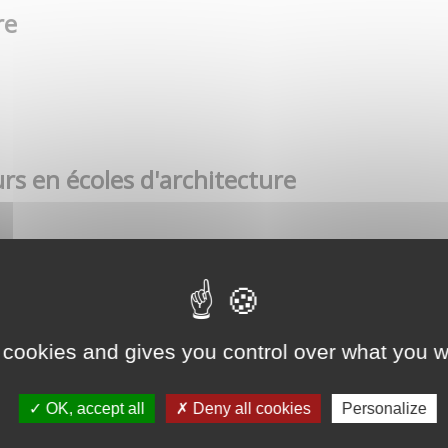
re
rs en écoles d'architecture
 cookies and gives you control over what you w
OK, accept all
Deny all cookies
Personalize