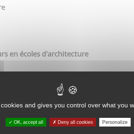
re
rs en écoles d'architecture
 cookies and gives you control over what you w
OK, accept all
Deny all cookies
Personalize