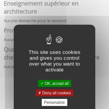
Enseignement supérieur en
architecture
Aucune démarche pour le moment
Profession architecte
Aucune démarche pour le moment
Qualification des enseignants-
This site uses cookies
chercheurs en écoles d'architecture
and gives you control
over what you want to
Aucune démarche pour le moment
activate
OK, accept all
Deny all cookies
Personalize