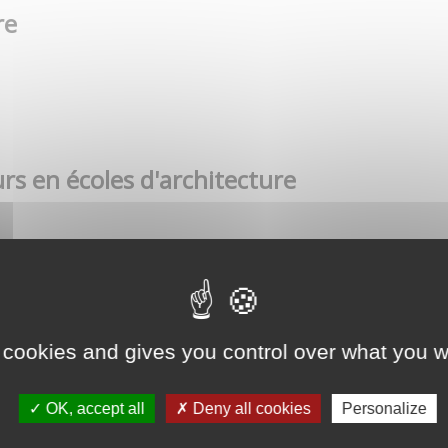
re
rs en écoles d'architecture
 cookies and gives you control over what you w
OK, accept all
Deny all cookies
Personalize