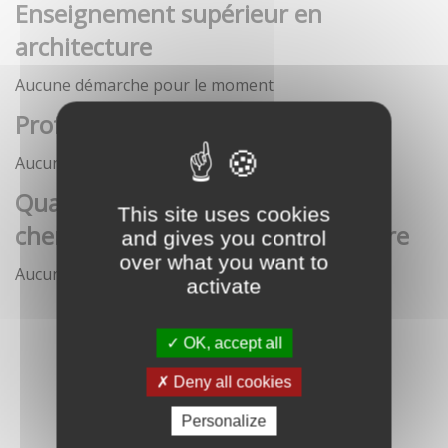
Enseignement supérieur en
architecture
Aucune démarche pour le moment
Profession architecte
Aucune démarche pour le moment
Qualification des enseignants-
This site uses cookies
chercheurs en écoles d'architecture
and gives you control
over what you want to
Aucune démarche pour le moment
activate
OK, accept all
Deny all cookies
Personalize