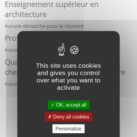
Enseignement supérieur en
architecture
Aucune démarche pour le moment
Profession architecte
Aucune démarche pour le moment
Qualification des enseignants-
This site uses cookies
chercheurs en écoles d'architecture
and gives you control
over what you want to
Aucune démarche pour le moment
activate
OK, accept all
Deny all cookies
Personalize