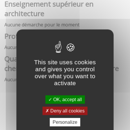
Enseignement supérieur en
architecture
Aucune démarche pour le moment
Profession architecte
Aucune démarche pour le moment
Qualification des enseignants-
This site uses cookies
chercheurs en écoles d'architecture
and gives you control
over what you want to
Aucune démarche pour le moment
activate
OK, accept all
Deny all cookies
Personalize