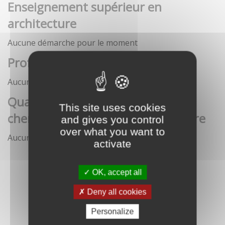
Enseignement supérieur en
architecture
Aucune démarche pour le moment
Profession architecte
Aucune démarche pour le moment
Qualification des enseignants-
This site uses cookies
chercheurs en écoles d'architecture
and gives you control
over what you want to
Aucune démarche pour le moment
activate
OK, accept all
Deny all cookies
Personalize