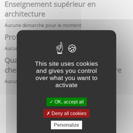
Enseignement supérieur en
architecture
Aucune démarche pour le moment
Profession architecte
Aucune démarche pour le moment
Qualification des enseignants-
This site uses cookies
chercheurs en écoles d'architecture
and gives you control
over what you want to
Aucune démarche pour le moment
activate
OK, accept all
Deny all cookies
Personalize