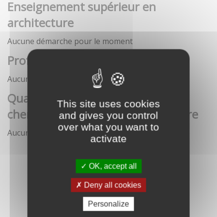
Enseignement supérieur en
architecture
Aucune démarche pour le moment
Profession architecte
Aucune démarche pour le moment
Qualification des enseignants-
This site uses cookies
chercheurs en écoles d'architecture
and gives you control
over what you want to
Aucune démarche pour le moment
activate
OK, accept all
Deny all cookies
Personalize