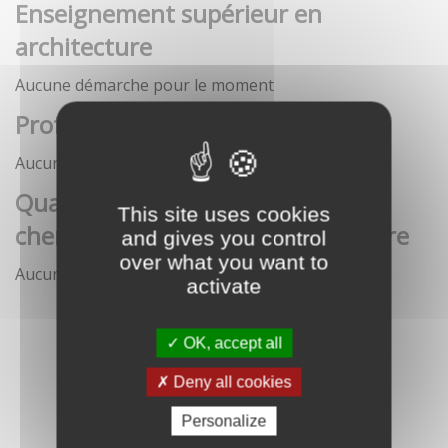
Enseignement supérieur en
architecture
Aucune démarche pour le moment
Profession architecte
Aucune démarche pour le moment
Qualification des enseignants-
This site uses cookies
chercheurs en écoles d'architecture
and gives you control
over what you want to
Aucune démarche pour le moment
activate
OK, accept all
Deny all cookies
Personalize