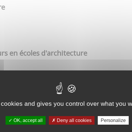
re
rs en écoles d'architecture
 cookies and gives you control over what you w
OK, accept all
Deny all cookies
Personalize