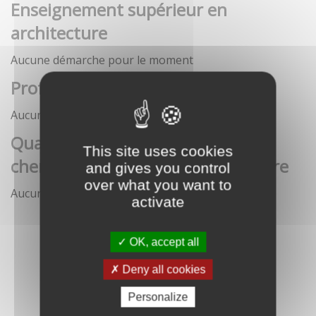
Enseignement supérieur en
architecture
Aucune démarche pour le moment
Profession architecte
Aucune démarche pour le moment
Qualification des enseignants-
This site uses cookies
chercheurs en écoles d'architecture
and gives you control
over what you want to
Aucune démarche pour le moment
activate
OK, accept all
Deny all cookies
Personalize