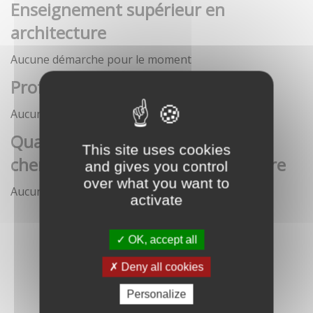
Enseignement supérieur en
architecture
Aucune démarche pour le moment
Profession architecte
Aucune démarche pour le moment
Qualification des enseignants-
This site uses cookies
chercheurs en écoles d'architecture
and gives you control
over what you want to
Aucune démarche pour le moment
activate
OK, accept all
Deny all cookies
Personalize