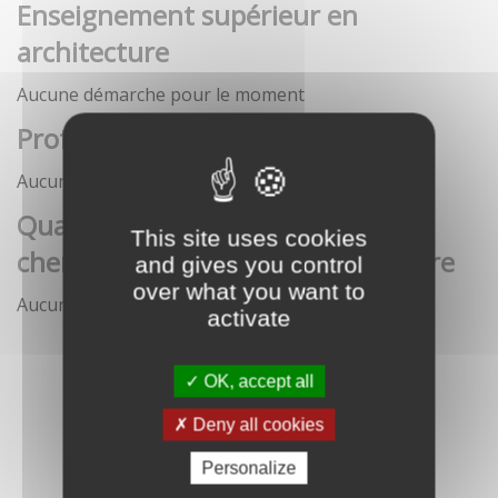
Enseignement supérieur en
architecture
Aucune démarche pour le moment
Profession architecte
Aucune démarche pour le moment
Qualification des enseignants-
This site uses cookies
chercheurs en écoles d'architecture
and gives you control
over what you want to
Aucune démarche pour le moment
activate
OK, accept all
Deny all cookies
Personalize