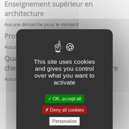
Enseignement supérieur en
architecture
Aucune démarche pour le moment
Profession architecte
Aucune démarche pour le moment
Qualification des enseignants-
This site uses cookies
chercheurs en écoles d'architecture
and gives you control
over what you want to
Aucune démarche pour le moment
activate
OK, accept all
Deny all cookies
Personalize