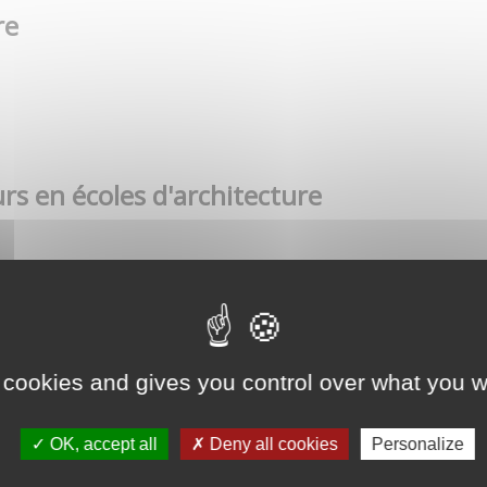
re
rs en écoles d'architecture
 cookies and gives you control over what you w
OK, accept all
Deny all cookies
Personalize