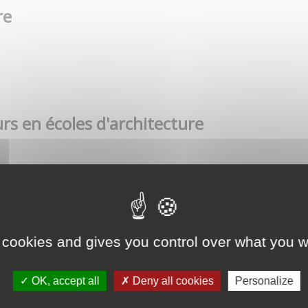
re
rs en écoles d'architecture
 cookies and gives you control over what you w
OK, accept all
Deny all cookies
Personalize