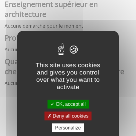
Enseignement supérieur en
architecture
Aucune démarche pour le moment
Profession architecte
Aucune démarche pour le moment
Qualification des enseignants-
This site uses cookies
chercheurs en écoles d'architecture
and gives you control
over what you want to
Aucune démarche pour le moment
activate
OK, accept all
Deny all cookies
Personalize