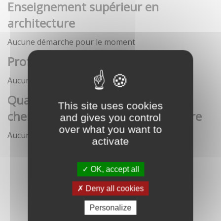
Enseignement supérieur en
architecture
Aucune démarche pour le moment
Profession architecte
Aucune démarche pour le moment
Qualification des enseignants-
This site uses cookies
chercheurs en écoles d'architecture
and gives you control
over what you want to
Aucune démarche pour le moment
activate
OK, accept all
Deny all cookies
Personalize