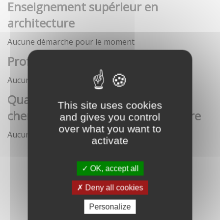
Enseignement supérieur en
architecture
Aucune démarche pour le moment
Profession architecte
Aucune démarche pour le moment
Qualification des enseignants-
This site uses cookies
chercheurs en écoles d'architecture
and gives you control
over what you want to
Aucune démarche pour le moment
activate
OK, accept all
Deny all cookies
Personalize