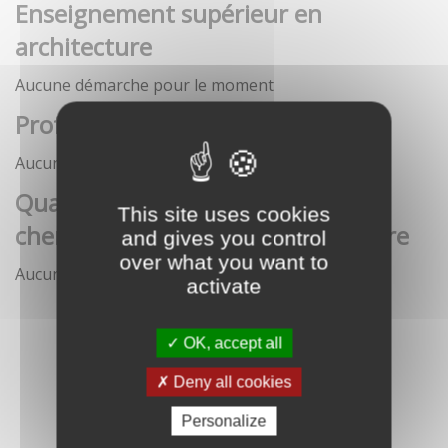
Enseignement supérieur en
architecture
Aucune démarche pour le moment
Profession architecte
Aucune démarche pour le moment
Qualification des enseignants-
This site uses cookies
chercheurs en écoles d'architecture
and gives you control
over what you want to
Aucune démarche pour le moment
activate
OK, accept all
Deny all cookies
Personalize