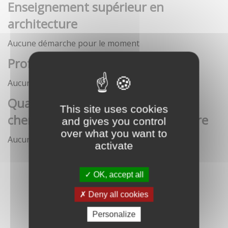
Enseignement supérieur en
architecture
Aucune démarche pour le moment
Profession architecte
Aucune démarche pour le moment
Qualification des enseignants-
This site uses cookies
chercheurs en écoles d'architecture
and gives you control
over what you want to
Aucune démarche pour le moment
activate
OK, accept all
Deny all cookies
Personalize