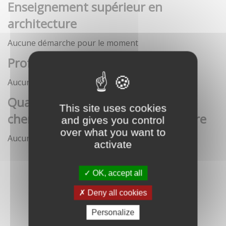
Enseignement supérieur en
architecture
Aucune démarche pour le moment
Profession architecte
Aucune démarche pour le moment
Qualification des enseignants-
This site uses cookies
chercheurs en écoles d'architecture
and gives you control
over what you want to
Aucune démarche pour le moment
activate
OK, accept all
Deny all cookies
Personalize