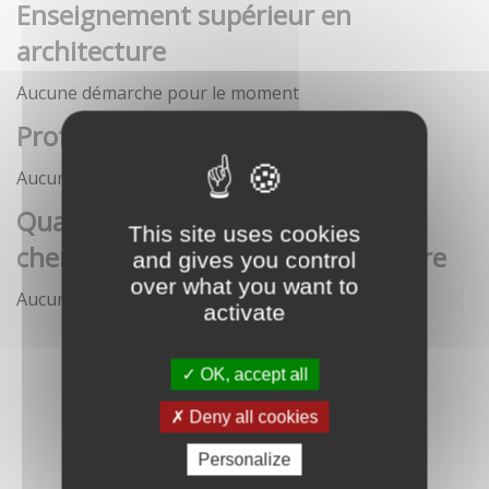
Enseignement supérieur en
architecture
Aucune démarche pour le moment
Profession architecte
Aucune démarche pour le moment
Qualification des enseignants-
This site uses cookies
chercheurs en écoles d'architecture
and gives you control
over what you want to
Aucune démarche pour le moment
activate
OK, accept all
Deny all cookies
Personalize