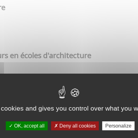
re
rs en écoles d'architecture
 cookies and gives you control over what you w
OK, accept all
Deny all cookies
Personalize