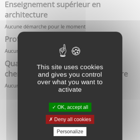
Enseignement supérieur en
architecture
Aucune démarche pour le moment
Profession architecte
Aucune démarche pour le moment
Qualification des enseignants-
This site uses cookies
chercheurs en écoles d'architecture
and gives you control
over what you want to
Aucune démarche pour le moment
activate
OK, accept all
Deny all cookies
Personalize