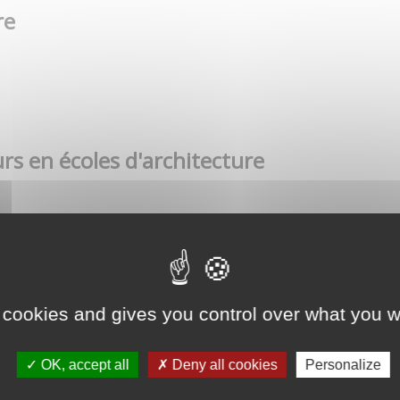
re
rs en écoles d'architecture
 cookies and gives you control over what you w
OK, accept all
Deny all cookies
Personalize