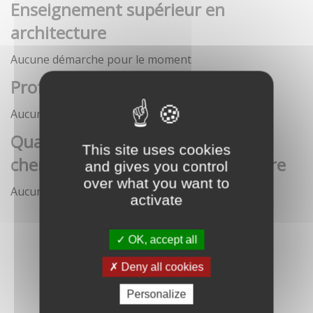
Enseignement supérieur en
architecture
Aucune démarche pour le moment
Profession architecte
Aucune démarche pour le moment
Qualification des enseignants-
This site uses cookies
chercheurs en écoles d'architecture
and gives you control
over what you want to
Aucune démarche pour le moment
activate
OK, accept all
Deny all cookies
Personalize