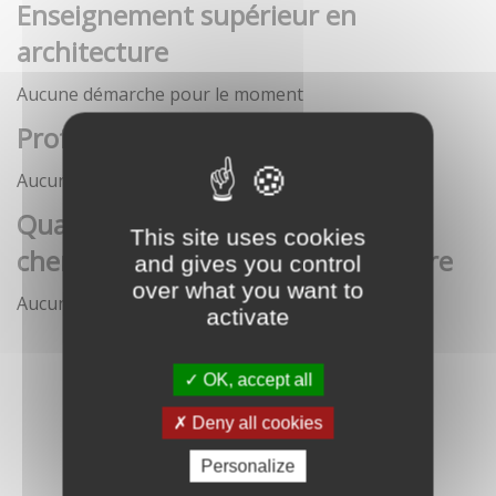
Enseignement supérieur en
architecture
Aucune démarche pour le moment
Profession architecte
Aucune démarche pour le moment
Qualification des enseignants-
This site uses cookies
chercheurs en écoles d'architecture
and gives you control
over what you want to
Aucune démarche pour le moment
activate
OK, accept all
Deny all cookies
Personalize