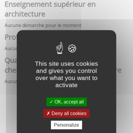
Enseignement supérieur en
architecture
Aucune démarche pour le moment
Profession architecte
Aucune démarche pour le moment
Qualification des enseignants-
This site uses cookies
chercheurs en écoles d'architecture
and gives you control
over what you want to
Aucune démarche pour le moment
activate
OK, accept all
Deny all cookies
Personalize