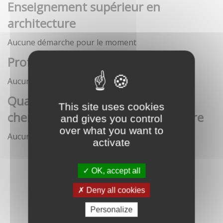
Enseignement supérieur en
architecture
Aucune démarche pour le moment
Profession architecte
Aucune démarche pour le moment
Qualification des enseignants-
This site uses cookies
chercheurs en écoles d'architecture
and gives you control
over what you want to
Aucune démarche pour le moment
activate
OK, accept all
Deny all cookies
Personalize