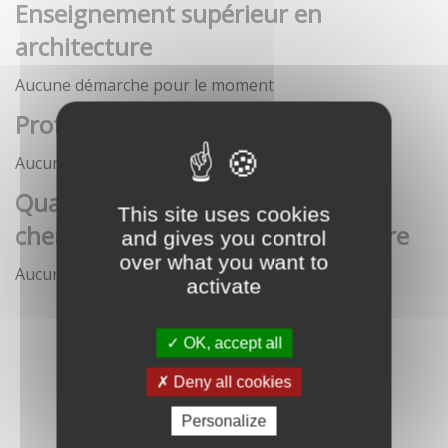
Enseignement supérieur en
architecture
Aucune démarche pour le moment
Profession architecte
Aucune démarche pour le moment
Qualification des enseignants-
This site uses cookies
chercheurs en écoles d'architecture
and gives you control
over what you want to
Aucune démarche pour le moment
activate
OK, accept all
Deny all cookies
Personalize