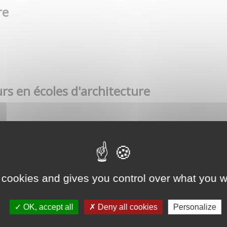
re
rs en écoles d'architecture
 cookies and gives you control over what you w
OK, accept all
Deny all cookies
Personalize