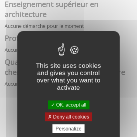
Enseignement supérieur en
architecture
Aucune démarche pour le moment
Profession architecte
Aucune démarche pour le moment
Qualification des enseignants-
This site uses cookies
chercheurs en écoles d'architecture
and gives you control
over what you want to
Aucune démarche pour le moment
activate
OK, accept all
Deny all cookies
Personalize