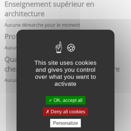
Enseignement supérieur en
architecture
Aucune démarche pour le moment
Profession architecte
Aucune démarche pour le moment
Qualification des enseignants-
This site uses cookies
chercheurs en écoles d'architecture
and gives you control
over what you want to
Aucune démarche pour le moment
activate
OK, accept all
Deny all cookies
Personalize