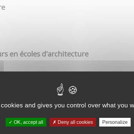
re
rs en écoles d'architecture
 cookies and gives you control over what you w
OK, accept all
Deny all cookies
Personalize