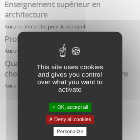
Enseignement supérieur en
architecture
Aucune démarche pour le moment
Profession architecte
Aucune démarche pour le moment
Qualification des enseignants-
This site uses cookies
chercheurs en écoles d'architecture
and gives you control
over what you want to
Aucune démarche pour le moment
activate
OK, accept all
Deny all cookies
Personalize